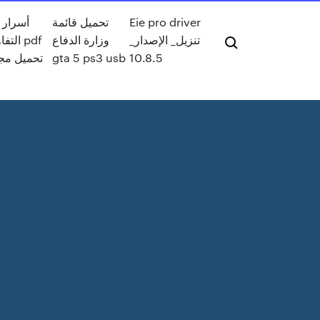
Eie pro driver
تحميل قائمة
أسرار 
_تنزيل_ الإصدار
وزارة الدفاع
التفاو
10.8.5
gta 5 ps3 usb
تحميل مج