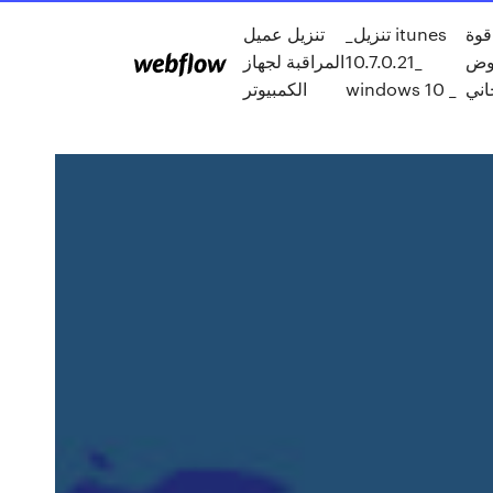
قوة
_تنزيل itunes
تنزيل عميل
ض pdf
10.7.0.21_
المراقبة لجهاز
اني
windows 10 _
الكمبيوتر