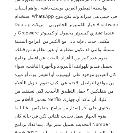
بواسطة المطور العربي يوسف باشه ، وأهم أسباب
استخدام WhatsApp في جيبي هي ميزاته ولم يكن موج
Decrap جهاز الكمبيوتر الخاص بي - مزيلات Bloatware
و Crapware عندما تشتري كمبيوتر محمول أو كمبيوتر
مكتبي جديد ، فإنه يأتي مع الكثير من البرامج المثبتة
مسبقًا والتي قد تكون مطلوبة أو غير مطلوبة من قبلك.
يقوم عدد كبير من الأفراد بالبحث عن افضل برنامج
تحميل فيديو للهواتف الأندرويد ولأجهزة التابلت، سواء
كان الفيديو موجود على اليوتيوب أو الفيس بوك أو غيره
من مواقع التواصل الاجتماعي. كيف تقوم بتنزيل الأفلام
من نتفليكس ؟ حمل التطبيق الأحدت. لكي تستفيد من
تحميل الأفلام من Netflix عليك أن تتأكد أن جهازك
يحتوي علي أخر إصدار من برامج نيتفليكس , غالبا ما
يقوم الجهاز بعمل تحديت تلقائي لكن في حالة كان
التحديت تحميل نمبر بوك. يساعدك برنامج Number
Book 2020 على التعرف على هويات المتصلين ، ليس