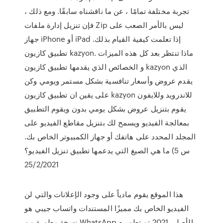
تجربة مختلفة تمامًا ، عن ما ناقشناه سابقًا. ومع ذلك ،
فإن تنزيل إدارة ملفات Zip ليس بالأمر الصعب على
جهاز iPhone أو iPad إذا تعلمت كيفية القيام بذلك.
تطبيق كازيون kazyon. ماذا تنتظر بعد كل هذه الميزات
و الخصائص الذي يقدمها تطبيق كازيون kazyon الذي
يقدم عروض وأسعار تنافسية بشكل مستمر ويومي وكن
على يقين ان تطبيق كازيون kazyon للاندرويد وللايفون
يقوم بتنزيل عروض بشكل يومي بدون ويقوم التطبيق
بمعالجة الفيديو ويسمح لك بتنزيل مقاطع الفيديو على
المجلد المحدد على هاتفك أو جهاز الكمبيوتر الخاص بك.
س 5) ما هي الصيغ التي يدعمها تطبيق تنزيل الفيديو؟
25/2/2021
هذا الموقع يقوم مادياً على وجود الإعلانات والتي لن
الفيديو الخاص بك مميزًا المستندات واتساب جيبي هو
نسخة مطورة من WhatsApp الأصلي 2021 تم تطويره