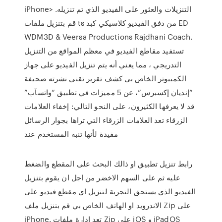
iPhone> التنزيلات والعثور على الفيديو الذي تم تنزيله.
قم بتنزيل ملفات ts من دفق الفيديو كلاسيكي كبد ED
WDM3D & Veersa Productions Rajdhani Coach.
تستفيد مقاطع الفيديو في معظم المواقع من التنزيل
التدريجي ، مما يعني أنه يتم تنزيل الفيديو على جهاز
الكمبيوتر الخاص بي كشف تقرير تقني نشرته صحيفة
“إنديان إكسبرس”، عن 5 مميزات في تطبيق “واتسآب”
قد لا يعرفها الكثيرون، على النحو التالي: إخفاء العلامات
الزرقاء تعد العلامات الزرقاء التي تراها بجوار الرسائل
مفيدة لأنها تنبه المستخدم عند
رابط تنزيل تطبيق او ذالك البحث على المقطع والضغط
عليه ثم على السهم الاخضر من اجل ان يقوم بتنزيل
الفيديو الذي يستحق التجربة لتنزيل اي مقطع فيديو على
الاندرويد او الهاتف الخاص بي قم بتنزيل ملف Zip على
iPhone. تعد إدارة ملفات Zip على iOS و iPadOS