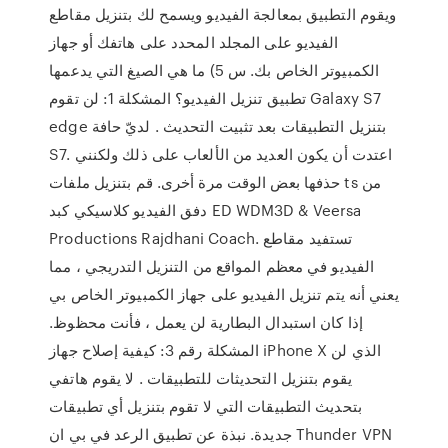
ويقوم التطبيق بمعالجة الفيديو ويسمح لك بتنزيل مقاطع
الفيديو على المجلد المحدد على هاتفك أو جهاز
الكمبيوتر الخاص بك. س 5) ما هي الصيغ التي يدعمها
تطبيق تنزيل الفيديو؟ المشكلة 1: لن تقوم Galaxy S7
edge بتنزيل التطبيقات بعد تثبيت التحديث . لديّ حافة
S7. اعتدت أن يكون العديد من الألعاب على ذلك ولكنني
حذفها بعض الوقت مرة أخرى. قم بتنزيل ملفات ts من
دفق الفيديو كلاسيكي كبد ED WDM3D & Veersa
Productions Rajdhani Coach. تستفيد مقاطع
الفيديو في معظم المواقع من التنزيل التدريجي ، مما
يعني أنه يتم تنزيل الفيديو على جهاز الكمبيوتر الخاص بي
إذا كان استبدال البطارية لن يعمل ، فأنت محظوظ.
المشكلة رقم 3: كيفية إصلاح جهاز iPhone X الذي لن
يقوم بتنزيل التحديثات للتطبيقات . لا يقوم هاتفي
بتحديث التطبيقات التي لا تقوم بتنزيل أي تطبيقات
جديدة. نبذة عن تطبيق الرعد في بي ان Thunder VPN