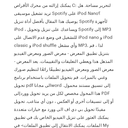
يمكنك إزالته من محرك الأقراص C: لتحرير مساحة. هل
تريد تشغيل موسيقى Spotify على iPod Nano؟
يوصيك هذا المقال بأفضل أداة تنزيل Spotify لأجهزة
iPod ، ويساعدك على تنزيل وتحويل Spotify إلى MP3
للتشغيل في وضع عدم الاتصال على iPod nano و iPod
classic و iPod shuffle وأي مشغل MP3. لذا ، قم
بتنزيل تطبيق المعرض - معرض الصور ومعرض الفيديو
المذهل هذا ويعطي التعليقات والتقييمات. يعد المعرض -
معرض الصور ومعرض الفيديو تطبيقًا رائعًا لتنظيم صورك
وغني بالميزات. قم بتحويل الملفات باستخدام برنامج
تحويل pdf الى مجاناword إلى تنسيق مستند محمول.
هذا المحول مخصص لكل من يريد تحويل ووردإلى PDF
أو إلى تنسيقات أخرى أو العكس ، دون أي متاعب. تحويل
مفيدًا تحويل بي دي اف الى وورد مع خيارات متعددة
يمكنك العثور على تنزيل الفيديو الخاص بك في تطبيق
الملفات. يمكنك الانتقال إلى تطبيق الملفات> في My