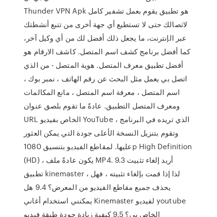
Thunder VPN Apk هو تطبيق يقوم بعمل تشفير كامل
لاتصالك حتى لا تستطيع أي جهة أخرى من تتبع أنشطتك
عبر الإنترنت، ما يجعل ذلك أفضل لك من أي وكيل آخر،
كما أفضل برنامج كشف اسم المتصل. كاشف الارقام هو
أفضل تطبيق معرف المتصل. هوية المتصل - من الذي
اتصل بي يعمل مثل البحث عن رقم الهاتف ، نمبر بوك ،
اسم المتصل ، معرفة اسم المتصل ، مانع المكالمات
ومعرف المتصل التطبيق. عادةً ما تقوم بلصق عنوان
URL الخاص بفيديو YouTube الذي تريده في البرنامج ،
وتقوم بتنزيل النسخة الأعلى جودة التي يمكن العثور
عليها. لمقاطع الفيديو بتنسيق 1080p High Definition
(HD) ، يكون عادةً ملف MP4. 9.3 أريد إلغاء تثبيت
تطبيق kinemaster ، لذا إذا قمت بإلغاء تثبيته ، فهل
يحذف جميع مقاطع الفيديو من المعرض؟ 9.4 هل
يمكنني استخدام أغاني Kinemaster لفيديو youtube
الخاص بي؟ 9.5 كيفية زيادة جودة طبقة فيديو