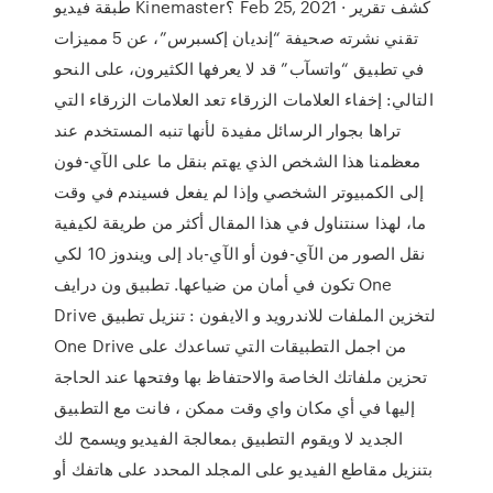
طبقة فيديو Kinemaster؟ Feb 25, 2021 · كشف تقرير
تقني نشرته صحيفة “إنديان إكسبرس”، عن 5 مميزات
في تطبيق “واتسآب” قد لا يعرفها الكثيرون، على النحو
التالي: إخفاء العلامات الزرقاء تعد العلامات الزرقاء التي
تراها بجوار الرسائل مفيدة لأنها تنبه المستخدم عند
معظمنا هذا الشخص الذي يهتم بنقل ما على الآي-فون
إلى الكمبيوتر الشخصي وإذا لم يفعل فسيندم في وقت
ما، لهذا سنتناول في هذا المقال أكثر من طريقة لكيفية
نقل الصور من الآي-فون أو الآي-باد إلى ويندوز 10 لكي
تكون في أمان من ضياعها. تطبيق ون درايف One
Drive لتخزين الملفات للاندرويد و الايفون : تنزيل تطبيق
One Drive من اجمل التطبيقات التي تساعدك على
تحزين ملفاتك الخاصة والاحتفاظ بها وفتحها عند الحاجة
إليها في أي مكان واي وقت ممكن ، فانت مع التطبيق
الجديد لا ويقوم التطبيق بمعالجة الفيديو ويسمح لك
بتنزيل مقاطع الفيديو على المجلد المحدد على هاتفك أو